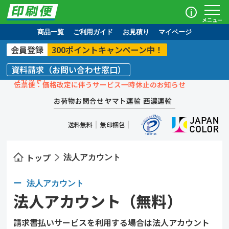
i
メニュー
商品一覧
ご利用ガイド
お見積り
マイページ
会員登録
300ポイントキャンペーン中！
資料請求（お問い合わせ窓口）
カーボンニュートラル達成中（スコープ１～３までカーボンオ
フセット）
伝票便：価格改定に伴うサービス一時休止のお知らせ
お盆休業のお知らせ
お荷物お問合せ：
ヤマト運輸
・
西濃運輸
カーボンニュートラル達成中（スコープ１～３までカーボンオ
フセット）
送料無料
無印梱包
トップ
法人アカウント
法人アカウント
法人アカウント（無料）
請求書払いサービスを利用する場合は法人アカウント