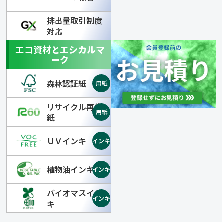
排出量取引制度
対応
エコ資材とエシカルマ
ーク
森林認証紙
リサイクル再生
紙
ＵＶインキ
植物油インキ
バイオマスイン
キ