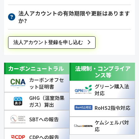
法人アカウントの有効期限や更新はあります
か?
法人アカウント登録を申し込む
カーボンニュートラル
法規制・コンプライア
ンス等
カーボンオフセ
グリーン購入法
ット証明書
対応
GHG（温室効果
ガス）算出
RoHS2指令対応
SBTへの報告
ケムシェルパ対
応
CDPへの報告